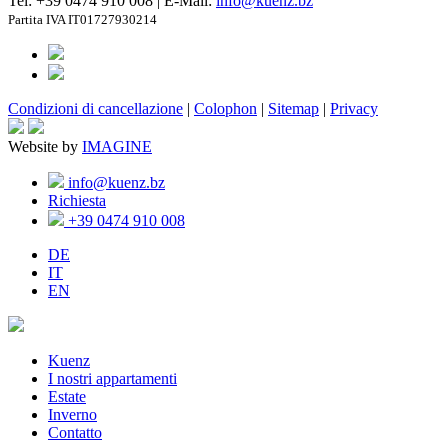
Tel: +39 0474 910 008 | E-Mail:
info@kuenz.bz
Partita IVA IT01727930214
Condizioni di cancellazione
|
Colophon
|
Sitemap
|
Privacy
Website by
IMAGINE
info@kuenz.bz
Richiesta
+39 0474 910 008
DE
IT
EN
Kuenz
I nostri appartamenti
Estate
Inverno
Contatto